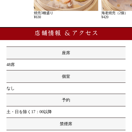
焼売3種盛り
海老焼売（2個）
¥630
¥420
座席
48席
個室
なし
予約
土・日を除く17：00以降
禁煙席