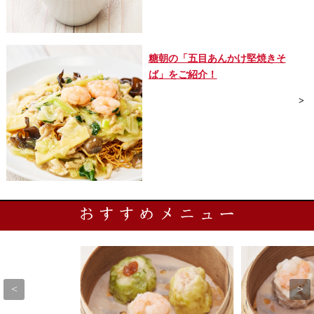
糖朝の「五目あんかけ堅焼きそ
ば」をご紹介！
<
>